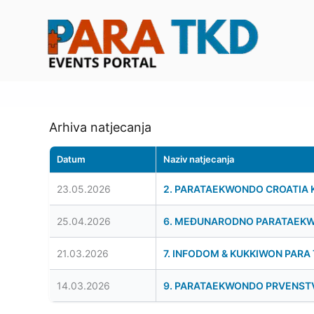
Skip
to
content
Arhiva natjecanja
Datum
Naziv natjecanja
23.05.2026
2. PARATAEKWONDO CROATIA 
25.04.2026
6. MEĐUNARODNO PARATAEKW
21.03.2026
7. INFODOM & KUKKIWON PAR
14.03.2026
9. PARATAEKWONDO PRVENST